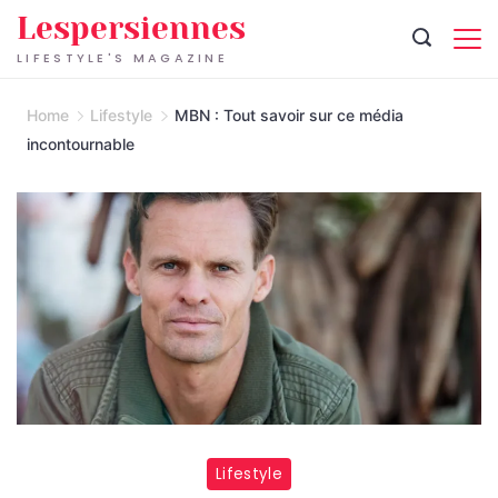
Skip
Lespersiennes
to
LIFESTYLE'S MAGAZINE
content
Home
Lifestyle
MBN : Tout savoir sur ce média
incontournable
Lifestyle