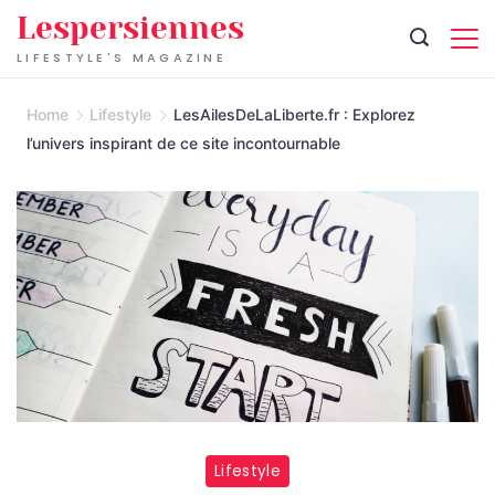
Skip
Lespersiennes
to
LIFESTYLE'S MAGAZINE
content
Home
Lifestyle
LesAilesDeLaLiberte.fr : Explorez
l’univers inspirant de ce site incontournable
Lifestyle