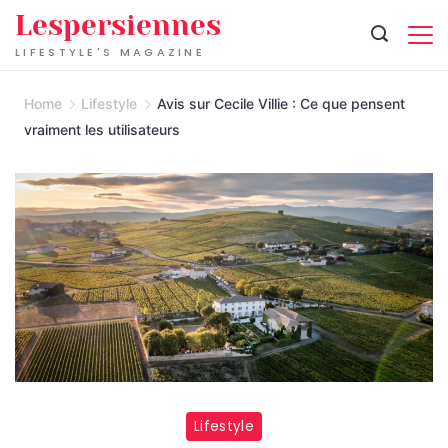
Skip
Lespersiennes
to
LIFESTYLE'S MAGAZINE
content
Home
Lifestyle
Avis sur Cecile Villie : Ce que pensent
vraiment les utilisateurs
Lifestyle