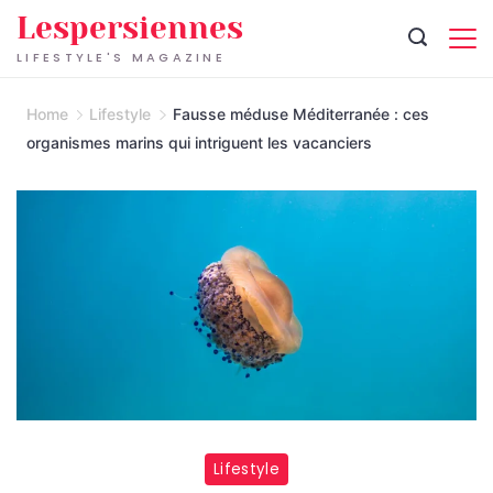
Skip
Lespersiennes
to
LIFESTYLE'S MAGAZINE
content
Home
Lifestyle
Fausse méduse Méditerranée : ces
organismes marins qui intriguent les vacanciers
Lifestyle