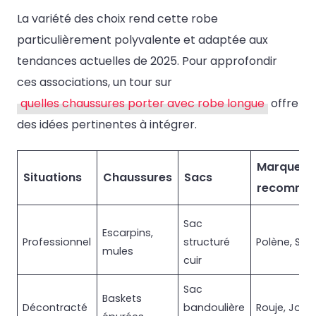
La variété des choix rend cette robe
particulièrement polyvalente et adaptée aux
tendances actuelles de 2025. Pour approfondir
ces associations, un tour sur
quelles chaussures porter avec robe longue
offre
des idées pertinentes à intégrer.
Marques
Situations
Chaussures
Sacs
recomma
Sac
Escarpins,
Professionnel
structuré
Polène, San
mules
cuir
Sac
Baskets
Décontracté
bandoulière
Rouje, Jona