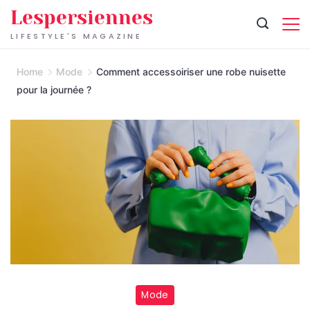
Skip
Lespersiennes
to
LIFESTYLE'S MAGAZINE
content
Home
Mode
Comment accessoiriser une robe nuisette
pour la journée ?
Mode