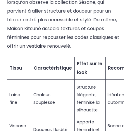
lorsqu’on observe la collection Sézane, qui
parvient à allier structure et douceur pour un
blazer cintré plus accessible et stylé. De même,
Maison Kitsuné associe textures et coupes
féminines pour repousser les codes classiques et
offrir un vestiaire renouvelé.
Effet sur le
Tissu
Caractéristique
Recomma
look
Structure
Laine
Chaleur,
élégante,
Idéal en
fine
souplesse
féminise la
automne/h
silhouette
Apporte
Viscose
Bonne alte
Douceur, fluidité
féminité et