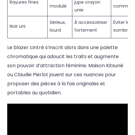
Rayures fines
jupe crayon
modulé
comme en
unie
Sérieux,
À accessoiriser
Éviter le t
Noir uni
lourd
fortement
sombre
Le blazer cintré s’inscrit alors dans une palette
chromatique qui adoucit les traits et augmente
son pouvoir d’attraction féminine. Maison Kitsuné
ou Claudie Pierlot jouent sur ces nuances pour
proposer des pièces à la fois originales et
portables au quotidien.