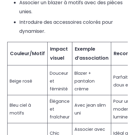
Associer un blazer à motifs avec des pièces
unies.
Introduire des accessoires colorés pour
dynamiser.
Impact
Exemple
Couleur/Motif
Recomm
visuel
d’association
Douceur
Blazer +
Parfait po
Beige rosé
et
pantalon
doux et c
féminité
crème
Élégance
Pour un l
Bleu ciel à
Avec jean slim
et
moderne 
motifs
uni
fraîcheur
lumineux
Associer avec
Chic
Idéal au 