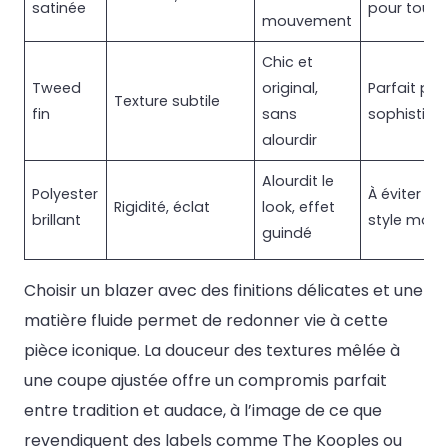
satinée
pour toute
mouvement
Chic et
Tweed
original,
Parfait pou
Texture subtile
fin
sans
sophistiqu
alourdir
Alourdit le
Polyester
À éviter po
Rigidité, éclat
look, effet
brillant
style mod
guindé
Choisir un blazer avec des finitions délicates et une
matière fluide permet de redonner vie à cette
pièce iconique. La douceur des textures mêlée à
une coupe ajustée offre un compromis parfait
entre tradition et audace, à l’image de ce que
revendiquent des labels comme The Kooples ou