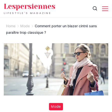
Skip
Lespersiennes
to
LIFESTYLE'S MAGAZINE
content
Home
Mode
Comment porter un blazer cintré sans
paraître trop classique ?
Mode