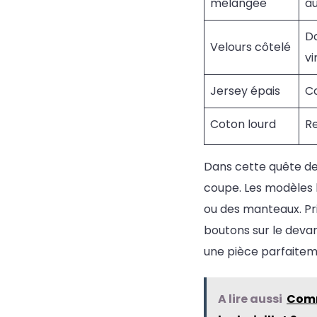
mélangée
au
Do
Velours côtelé
vi
Jersey épais
Co
Coton lourd
Re
Dans cette quête de 
coupe. Les modèles l
ou des manteaux. Pri
boutons sur le devant
une pièce parfaitem
A lire aussi
Comm