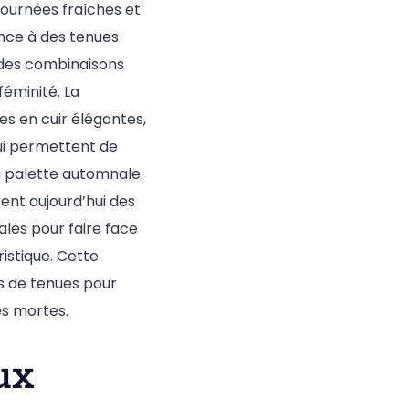
 journées fraîches et
ance à des tenues
 des combinaisons
féminité. La
tes en cuir élégantes,
ui permettent de
la palette automnale.
ent aujourd’hui des
ales pour faire face
istique. Cette
ns de tenues pour
es mortes.
ux