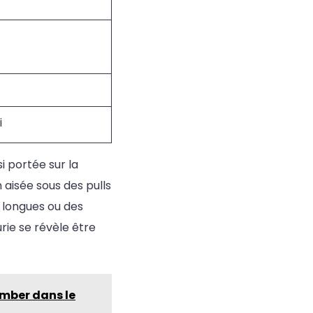
i
i portée sur la
aisée sous des pulls
 longues ou des
urie se révèle être
omber dans le