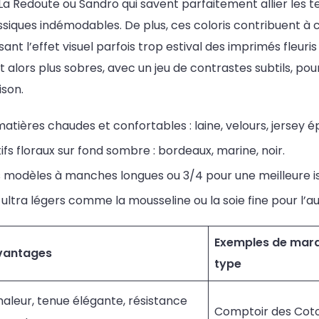
La Redoute ou Sandro qui savent parfaitement allier les 
ssiques indémodables. De plus, ces coloris contribuent à 
ant l’effet visuel parfois trop estival des imprimés fleuris
t alors plus sobres, avec un jeu de contrastes subtils, pou
ison.
matières chaudes et confortables : laine, velours, jersey ép
ifs floraux sur fond sombre : bordeaux, marine, noir.
 modèles à manches longues ou 3/4 pour une meilleure is
us ultra légers comme la mousseline ou la soie fine pour l’
Exemples de mar
vantages
type
aleur, tenue élégante, résistance
Comptoir des Coto