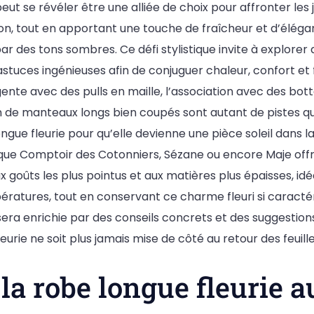
peut se révéler être une alliée de choix pour affronter les
son, tout en apportant une touche de fraîcheur et d’élég
 des tons sombres. Ce défi stylistique invite à explorer
stuces ingénieuses afin de conjuguer chaleur, confort et 
gente avec des pulls en maille, l’association avec des bot
n de manteaux longs bien coupés sont autant de pistes q
ongue fleurie pour qu’elle devienne une pièce soleil dans 
que Comptoir des Cotonniers, Sézane ou encore Maje offr
goûts les plus pointus et aux matières plus épaisses, idé
ératures, tout en conservant ce charme fleuri si caractér
e sera enrichie par des conseils concrets et des suggestio
eurie ne soit plus jamais mise de côté au retour des feuill
la robe longue fleurie a