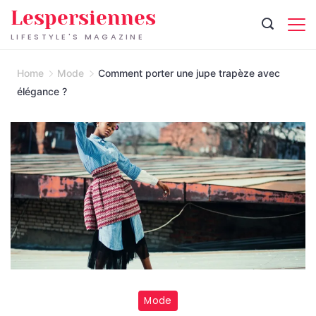
Skip
Lespersiennes
to
LIFESTYLE'S MAGAZINE
content
Home
Mode
Comment porter une jupe trapèze avec
élégance ?
Mode