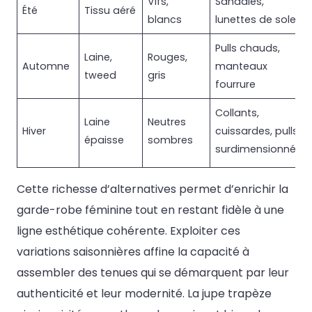
Vifs,
Sandales,
Été
Tissu aéré
blancs
lunettes de soleil
Pulls chauds,
Laine,
Rouges,
Automne
manteaux
tweed
gris
fourrure
Collants,
Laine
Neutres
Hiver
cuissardes, pulls
épaisse
sombres
surdimensionnés
Cette richesse d’alternatives permet d’enrichir la
garde-robe féminine tout en restant fidèle à une
ligne esthétique cohérente. Exploiter ces
variations saisonnières affine la capacité à
assembler des tenues qui se démarquent par leur
authenticité et leur modernité. La jupe trapèze