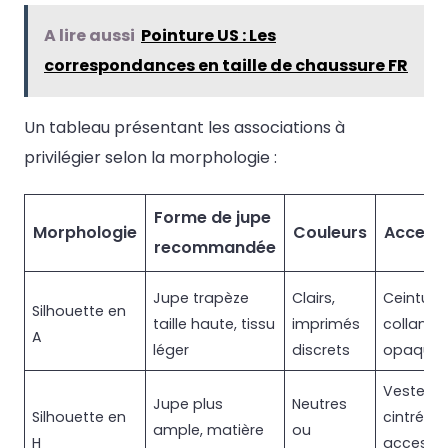
A lire aussi
Pointure US : Les
correspondances en taille de chaussure FR
Un tableau présentant les associations à
privilégier selon la morphologie :
Forme de jupe
Morphologie
Couleurs
Accesso
recommandée
Jupe trapèze
Clairs,
Ceinture 
Silhouette en
taille haute, tissu
imprimés
collants
A
léger
discrets
opaque
Vestes
Jupe plus
Neutres
Silhouette en
cintrées,
ample, matière
ou
H
accessoi