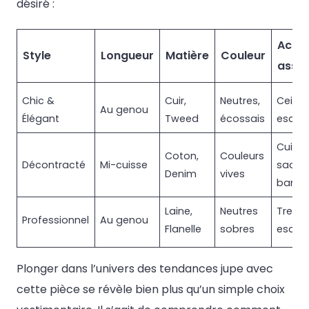
désiré :
Acces
Style
Longueur
Matière
Couleur
assoc
Chic &
Cuir,
Neutres,
Ceintu
Au genou
Élégant
Tweed
écossais
escar
Cuissa
Coton,
Couleurs
Décontracté
Mi-cuisse
sacs
Denim
vives
bando
Laine,
Neutres
Trench
Professionnel
Au genou
Flanelle
sobres
escar
Plonger dans l’univers des tendances jupe avec
cette pièce se révèle bien plus qu’un simple choix