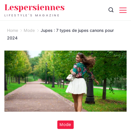
Skip
Lespersiennes
to
LIFESTYLE'S MAGAZINE
content
Home
Mode
Jupes : 7 types de jupes canons pour
2024
Mode