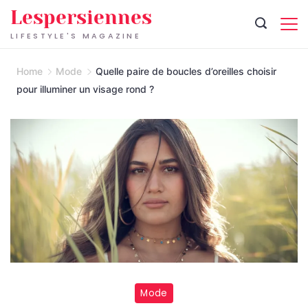
Skip
Lespersiennes
to
LIFESTYLE'S MAGAZINE
content
Home
Mode
Quelle paire de boucles d’oreilles choisir
pour illuminer un visage rond ?
Mode