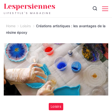
Skip
Lespersiennes
to
LIFESTYLE'S MAGAZINE
content
Home
Loisirs
Créations artistiques : les avantages de la
résine époxy
Loisirs