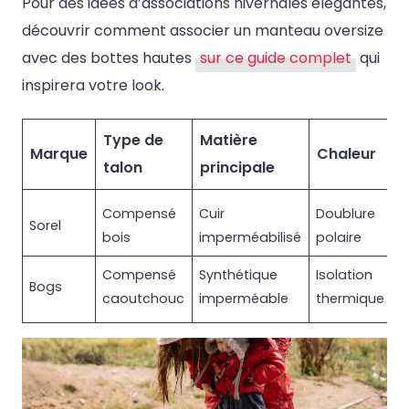
Pour des idées d’associations hivernales élégantes,
découvrir comment associer un manteau oversize
avec des bottes hautes
sur ce guide complet
qui
inspirera votre look.
Type de
Matière
P
Marque
Chaleur
talon
principale
i
Compensé
Cuir
Doublure
1
Sorel
bois
imperméabilisé
polaire
Compensé
Synthétique
Isolation
1
Bogs
caoutchouc
imperméable
thermique