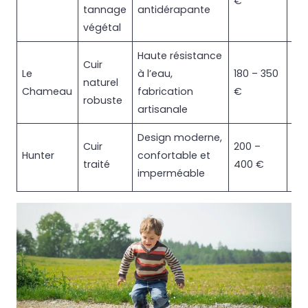
€
urb
tannage
antidérapante
ca
végétal
Haute résistance
Cuir
Ra
Le
à l’eau,
180 – 350
naturel
et
Chameau
fabrication
€
robuste
hiv
artisanale
Design moderne,
Cuir
200 –
Vil
Hunter
confortable et
traité
400 €
ca
imperméable