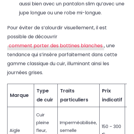
aussi bien avec un pantalon slim qu’avec une
jupe longue ou une robe mi-longue.
Pour éviter de s’alourdir visuellement, il est
possible de découvrir
comment porter des bottines blanches
, une
tendance qui s’insère parfaitement dans cette
gamme classique du cuir, illuminant ainsi les
journées grises.
Type
Traits
Prix
Id
Marque
de cuir
particuliers
indicatif
po
Cuir
Us
pleine
Imperméabilisée,
150 – 300
qu
Aigle
fleur,
semelle