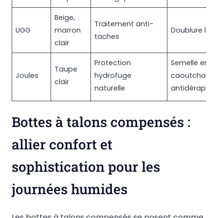
Beige,
Traitement anti-
UGG
marron
Doublure lain
taches
clair
Protection
Semelle en
Taupe
Joules
hydrofuge
caoutchouc
clair
naturelle
antidérapan
Bottes à talons compensés :
allier confort et
sophistication pour les
journées humides
Les bottes à talons compensés se posent comme