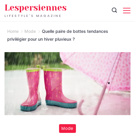
Skip
Lespersiennes
to
LIFESTYLE'S MAGAZINE
content
Home
Mode
Quelle paire de bottes tendances
privilégier pour un hiver pluvieux ?
Mode