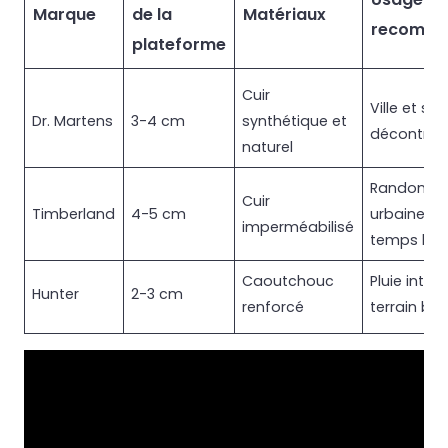
Marque
de la
Matériaux
recomm
plateforme
Cuir
Ville et sor
Dr. Martens
3-4 cm
synthétique et
décontrac
naturel
Randonné
Cuir
Timberland
4-5 cm
urbaines e
imperméabilisé
temps hu
Caoutchouc
Pluie inten
Hunter
2-3 cm
renforcé
terrain bo