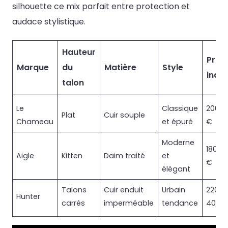
silhouette ce mix parfait entre protection et
audace stylistique.
Hauteur
Prix
Marque
du
Matière
Style
indic
talon
Le
Classique
200 –
Plat
Cuir souple
Chameau
et épuré
€
Moderne
180 – 
Aigle
Kitten
Daim traité
et
€
élégant
Talons
Cuir enduit
Urbain
220 –
Hunter
carrés
imperméable
tendance
400 