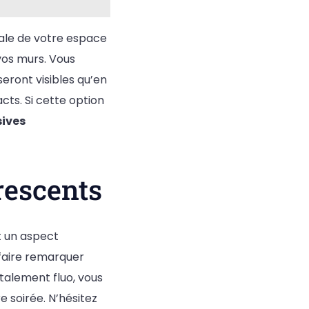
rale de votre espace
 vos murs. Vous
 seront visibles qu’en
cts. Si cette option
ives
orescents
nt un aspect
 faire remarquer
otalement fluo, vous
e soirée. N’hésitez