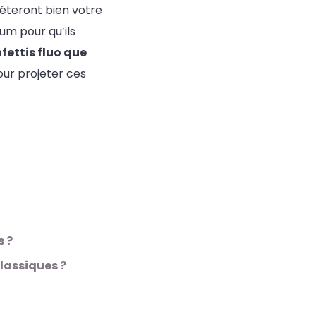
pléteront bien votre
ium pour qu’ils
fettis fluo que
our projeter ces
s ?
classiques ?