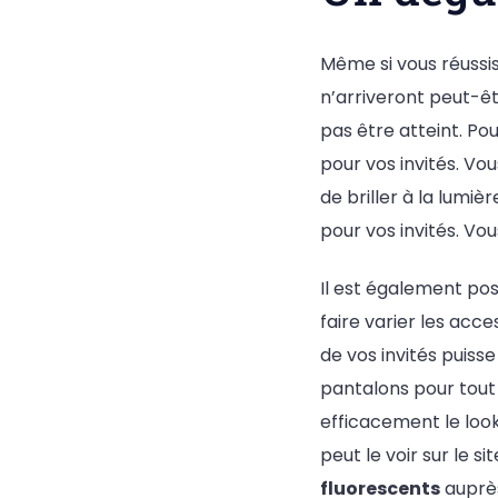
Même si vous réussis
n’arriveront peut-ê
pas être atteint. Po
pour vos invités. V
de briller à la lumiè
pour vos invités. Vo
Il est également po
faire varier les acc
de vos invités puisse 
pantalons pour tout
efficacement le loo
peut le voir sur le si
fluorescents
auprès