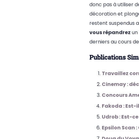
donc pas à utiliser d
décoration et plonger
restent suspendus au
vous répandrez
un 
derniers au cours de 
Publications Simi
Travaillez co
Cinemay : déco
Concours Ameri
Fakoda : Est-i
Udrob : Est-ce
Epsilon Scan 
Doua du Voyag