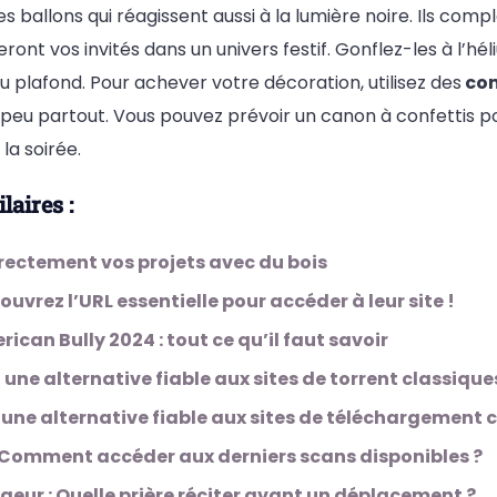
es ballons qui réagissent aussi à la lumière noire. Ils com
ont vos invités dans un univers festif. Gonflez-les à l’hél
 plafond. Pour achever votre décoration, utilisez des
con
peu partout. Vous pouvez prévoir un canon à confettis p
la soirée.
laires :
rrectement vos projets avec du bois
uvrez l’URL essentielle pour accéder à leur site !
can Bully 2024 : tout ce qu’il faut savoir
l une alternative fiable aux sites de torrent classique
 une alternative fiable aux sites de téléchargement 
: Comment accéder aux derniers scans disponibles ?
eur : Quelle prière réciter avant un déplacement ?