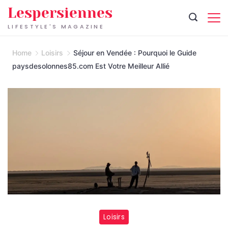
Skip
Lespersiennes
to
LIFESTYLE'S MAGAZINE
content
Home
Loisirs
Séjour en Vendée : Pourquoi le Guide
paysdesolonnes85.com Est Votre Meilleur Allié
Guide
Loisirs
paysdesolonnes85