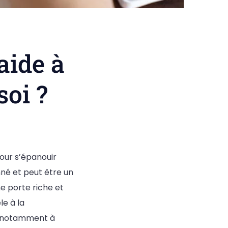
aide à
soi ?
pour s’épanouir
nné et peut être un
ne porte riche et
le à la
, notamment à