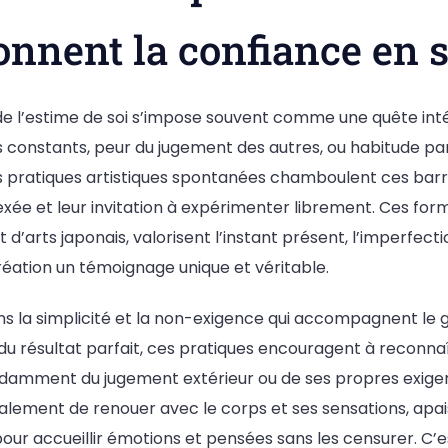
onnent la confiance en s
e l’estime de soi s’impose souvent comme une quête int
 constants, peur du jugement des autres, ou habitude pa
s pratiques artistiques spontanées chamboulent ces barri
e et leur invitation à expérimenter librement. Ces form
’arts japonais, valorisent l’instant présent, l’imperfectio
réation un témoignage unique et véritable.
ns la simplicité et la non-exigence qui accompagnent le g
 du résultat parfait, ces pratiques encouragent à reconnaî
ndamment du jugement extérieur ou de ses propres exige
lement de renouer avec le corps et ses sensations, apais
ur accueillir émotions et pensées sans les censurer. C’es