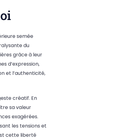
oi
érieure semée
ralysante du
ères grâce à leur
es d’expression,
n et l’authenticité,
este créatif. En
tre sa valeur
nces exagérées.
ant les tensions et
t cette liberté