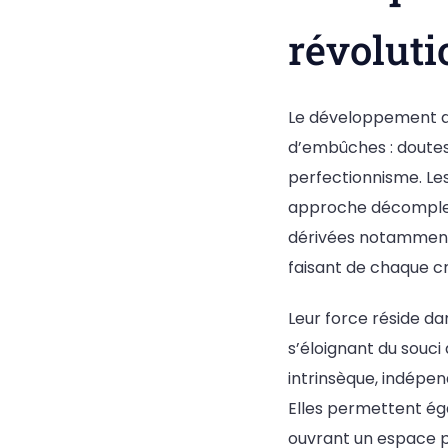
révoluti
Le développement d
d’embûches : doutes
perfectionnisme. Le
approche décomplexé
dérivées notamment d
faisant de chaque c
Leur force réside da
s’éloignant du souci
intrinsèque, indépe
Elles permettent éga
ouvrant un espace po