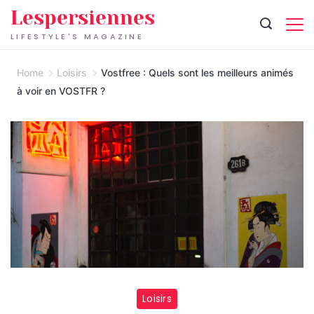
Skip
Lespersiennes
to
LIFESTYLE'S MAGAZINE
content
Home
Loisirs
Vostfree : Quels sont les meilleurs animés
à voir en VOSTFR ?
Loisirs