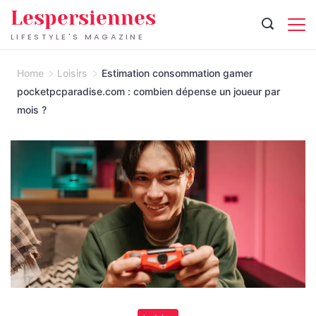
Skip
Lespersiennes
to
LIFESTYLE'S MAGAZINE
content
Home
Loisirs
Estimation consommation gamer
pocketpcparadise.com : combien dépense un joueur par
mois ?