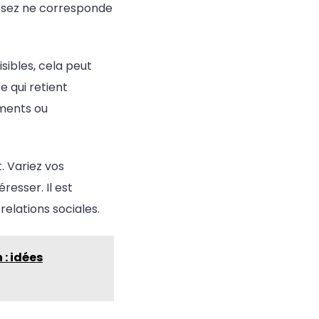
posez ne corresponde
sibles, cela peut
 qui retient
éments ou
. Variez vos
resser. Il est
relations sociales.
: idées