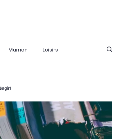
Maman
Loisirs
éagir)