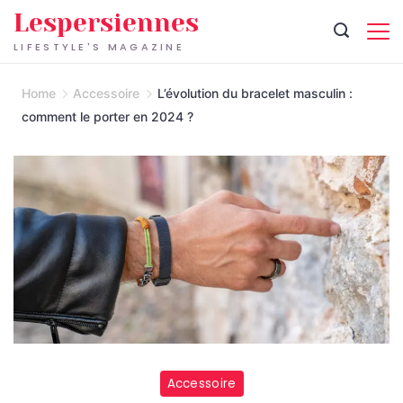
Skip
Lespersiennes
to
LIFESTYLE'S MAGAZINE
content
Home
Accessoire
L’évolution du bracelet masculin :
comment le porter en 2024 ?
Accessoire