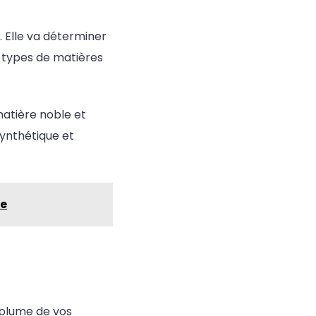
 Elle va déterminer
rs types de matières
matière noble et
synthétique et
te
 volume de vos