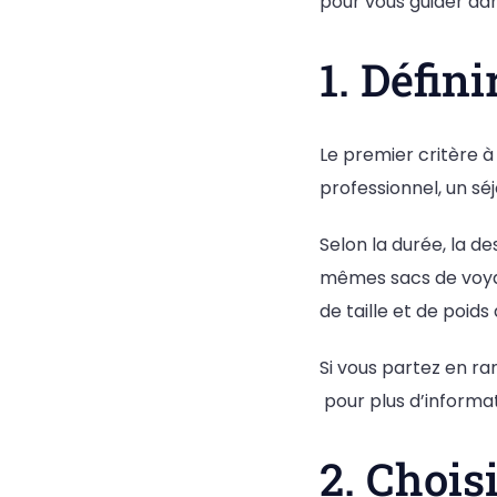
pour vous guider da
1. Défin
Le premier critère à
professionnel, un sé
Selon la durée, la d
mêmes sacs de voyag
de taille et de poid
Si vous partez en ra
pour plus d’informat
2. Chois