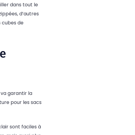
ller dans tout le
zippées, d’autres
es cubes de
de
va garantir la
eture pour les sacs
air sont faciles à