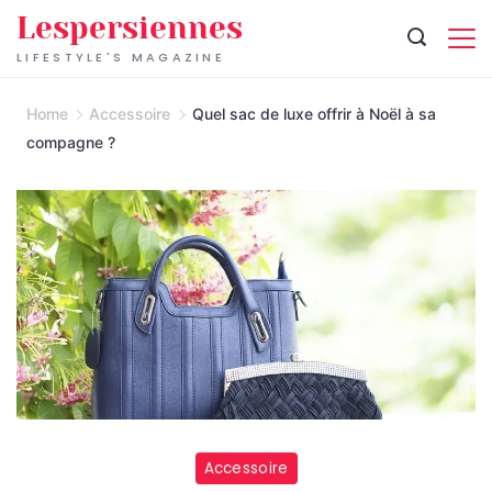
Skip
Lespersiennes
to
LIFESTYLE'S MAGAZINE
content
Home
Accessoire
Quel sac de luxe offrir à Noël à sa
compagne ?
Accessoire