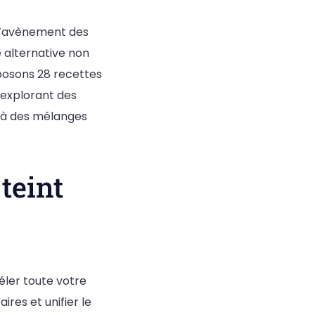
 l’avènement des
e alternative non
posons 28 recettes
 explorant des
e à des mélanges
teint
éler toute votre
ires et unifier le