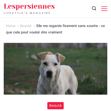
Skip
Lespersiennes
to
LIFESTYLE'S MAGAZINE
content
Home
Beauté
Elle me regarde fixement sans sourire : ce
que cela peut vouloir dire vraiment
Beauté