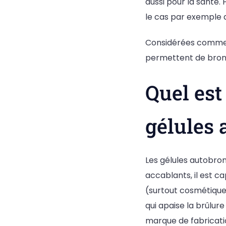
aussi pour la santé. 
le cas par exemple 
Considérées comme l
permettent de bronz
Quel est
gélules 
Les gélules autobron
accablants, il est ca
(surtout cosmétiques
qui apaise la brûlur
marque de fabricati