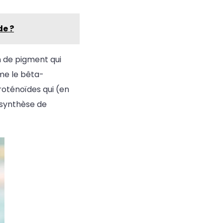
de ?
 de pigment qui
me le bêta-
aroténoïdes qui (en
a synthèse de