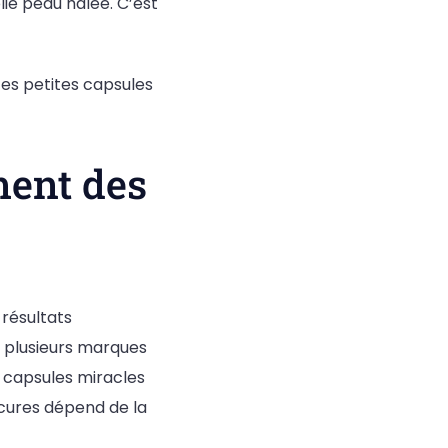
olie peau hâlée. C’est
es petites capsules
ment des
 résultats
te plusieurs marques
s capsules miracles
 cures dépend de la