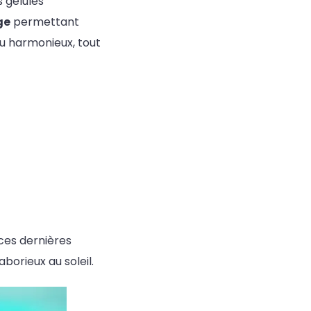
 gélules
ge
permettant
du harmonieux, tout
 ces dernières
aborieux au soleil.