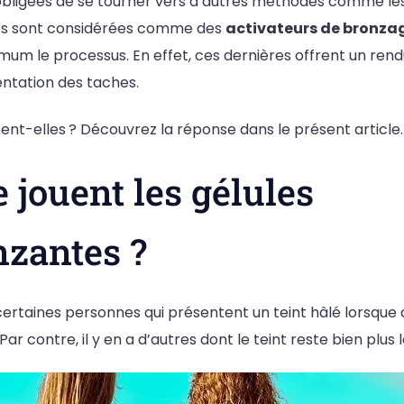
obligées de se tourner vers d’autres méthodes comme les
les sont considérées comme des
activateurs de bronza
mum le processus. En effet, ces dernières offrent un ren
entation des taches.
t-elles ? Découvrez la réponse dans le présent article.
e jouent les gélules
nzantes ?
te certaines personnes qui présentent un teint hâlé lorsque
Par contre, il y en a d’autres dont le teint reste bien plus l