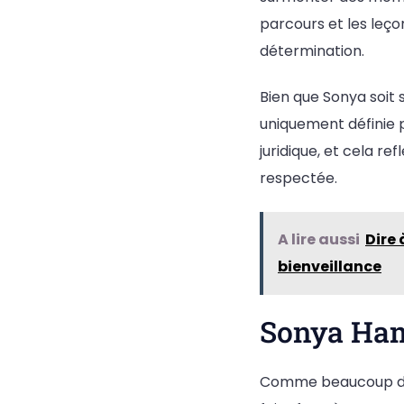
parcours et les leço
détermination.
Bien que Sonya soit s
uniquement définie p
juridique, et cela r
respectée.
A lire aussi
Dire
bienveillance
Sonya Haml
Comme beaucoup d’au