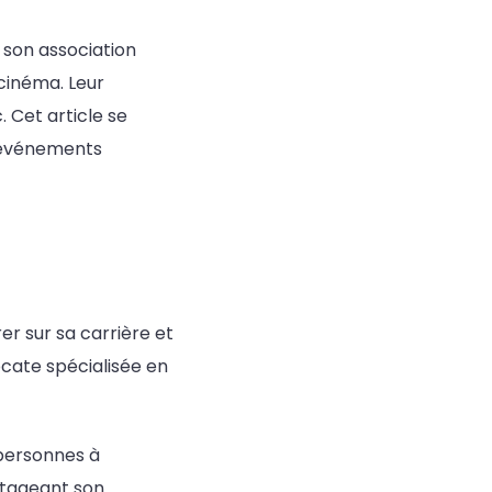
 son association
cinéma. Leur
. Cet article se
s événements
er sur sa carrière et
ocate spécialisée en
 personnes à
artageant son