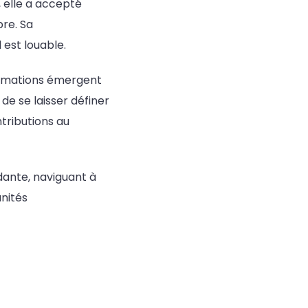
, elle a accepté
pre. Sa
est louable.
formations émergent
de se laisser définer
tributions au
dante, naviguant à
unités