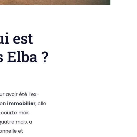
i est
s Elba ?
 avoir été l’ex-
 en
immobilier
, elle
a courte mais
quatre mois, a
onnelle et