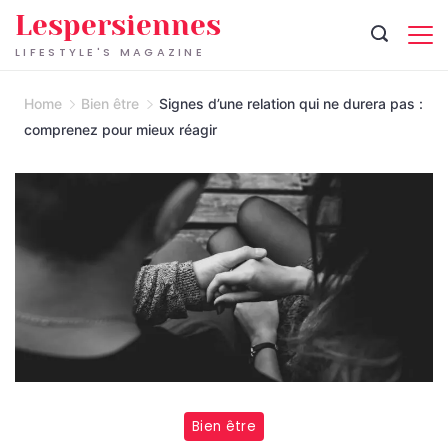
Skip
Lespersiennes
to
LIFESTYLE'S MAGAZINE
content
Home
Bien être
Signes d’une relation qui ne durera pas :
comprenez pour mieux réagir
Bien être