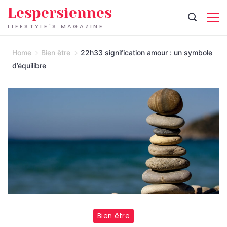
Skip
Lespersiennes
to
LIFESTYLE'S MAGAZINE
content
Home
Bien être
22h33 signification amour : un symbole
d’équilibre
Bien être