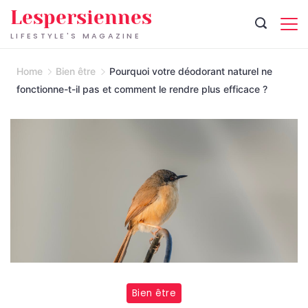
Skip
Lespersiennes
to
LIFESTYLE'S MAGAZINE
content
Home
Bien être
Pourquoi votre déodorant naturel ne
fonctionne-t-il pas et comment le rendre plus efficace ?
Bien être