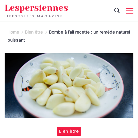
Skip
Lespersiennes
to
LIFESTYLE'S MAGAZINE
content
Home
Bien être
Bombe à l’ail recette : un remède naturel
puissant
Bien être