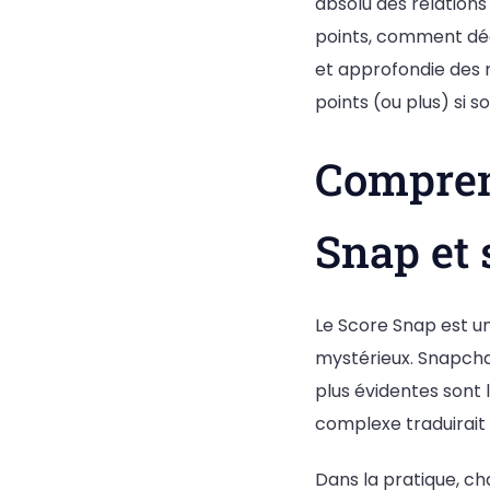
absolu des relations
points, comment déch
et approfondie des m
points (ou plus) si 
Compren
Snap et 
Le Score Snap est u
mystérieux. Snapch
plus évidentes sont 
complexe traduirait à
Dans la pratique, c