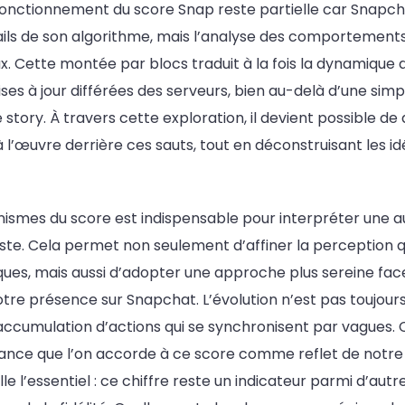
onctionnement du score Snap reste partielle car Snapc
ails de son algorithme, mais l’analyse des comportemen
x. Cette montée par blocs traduit à la fois la dynamique 
ses à jour différées des serveurs, bien au-delà d’une simp
 story. À travers cette exploration, il devient possible de
à l’œuvre derrière ces sauts, tout en déconstruisant les i
ismes du score est indispensable pour interpréter une 
ste. Cela permet non seulement d’affiner la perception q
ues, mais aussi d’adopter une approche plus sereine face
otre présence sur Snapchat. L’évolution n’est pas toujours
accumulation d’actions qui se synchronisent par vagues. C
ance que l’on accorde à ce score comme reflet de notre a
le l’essentiel : ce chiffre reste un indicateur parmi d’autr