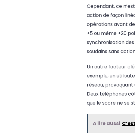
Cependant, ce n’est
action de façon liné
opérations avant de
+5 ou même +20 poi
synchronisation des
soudains sans actio
Un autre facteur cl
exemple, un utilisat
réseau, provoquant u
Deux téléphones côte
que le score ne se s
A lire aussi
C’est