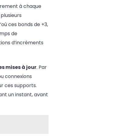
airement à chaque
 plusieurs
’où ces bonds de +3,
emps de
tions d’incréments
es mises à jour
. Par
 ou connexions
ur ces supports.
ant un instant, avant