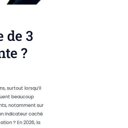
 de 3
nte ?
, surtout lorsqu’il
guent beaucoup
ments, notamment sur
 un indicateur caché
tion ? En 2026, la