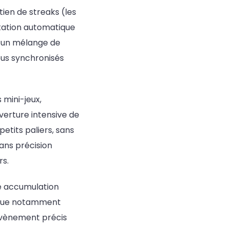
ien de streaks (les
tation automatique
à un mélange de
ous synchronisés
s mini-jeux,
uverture intensive de
etits paliers, sans
ans précision
rs.
ne accumulation
lique notamment
évènement précis