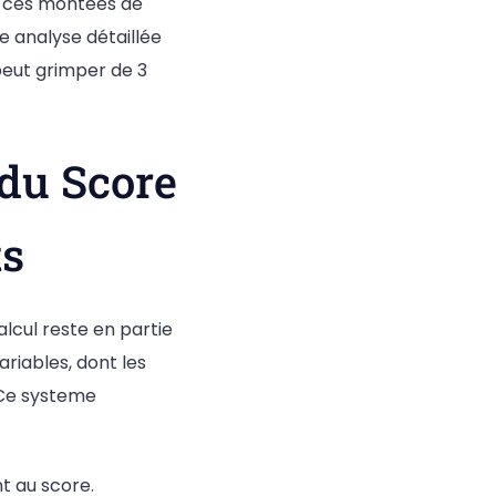
de ces montées de
e analyse détaillée
peut grimper de 3
du Score
ts
lcul reste en partie
ariables, dont les
. Ce systeme
t au score.