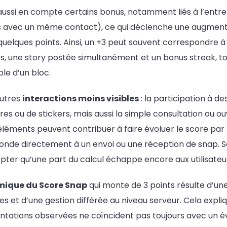
ussi en compte certains bonus, notamment liés à l’entret
s avec un même contact), ce qui déclenche une augmen
quelques points. Ainsi, un +3 peut souvent correspondre 
és, une story postée simultanément et un bonus streak, t
ble d’un bloc.
autres
interactions moins visibles
: la participation à de
iltres ou de stickers, mais aussi la simple consultation ou o
léments peuvent contribuer à faire évoluer le score par p
onde directement à un envoi ou une réception de snap. S
cepter qu’une part du calcul échappe encore aux utilisateu
ique du Score Snap
qui monte de 3 points résulte d’u
es et d’une gestion différée au niveau serveur. Cela exp
tations observées ne coïncident pas toujours avec un 