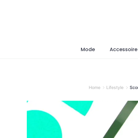
Skip
to
content
Mode
Accessoire
Home
Lifestyle
Sco