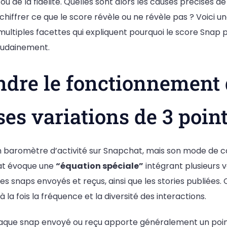
 ou de la fidélité. Quelles sont alors les causes précises 
iffrer ce que le score révèle ou ne révèle pas ? Voici un
ultiples facettes qui expliquent pourquoi le score Snap 
soudainement.
dre le fonctionnement 
ses variations de 3 poin
n baromètre d’activité sur Snapchat, mais son mode de ca
at évoque une
“équation spéciale”
intégrant plusieurs v
les snaps envoyés et reçus, ainsi que les stories publiées
 la fois la fréquence et la diversité des interactions.
haque snap envoyé ou reçu apporte généralement un poin