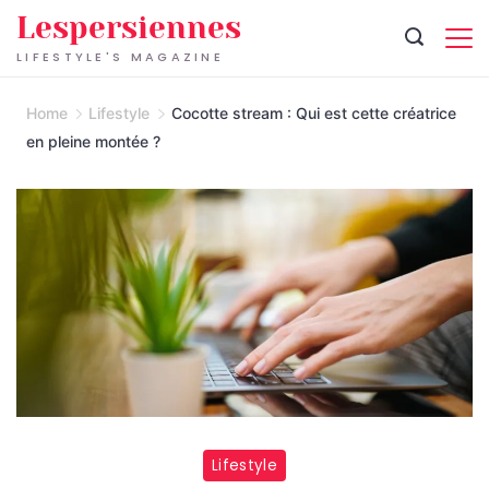
Skip
Lespersiennes
to
LIFESTYLE'S MAGAZINE
content
Home
Lifestyle
Cocotte stream : Qui est cette créatrice
en pleine montée ?
Lifestyle