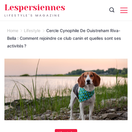
Skip
Lespersiennes
to
LIFESTYLE'S MAGAZINE
content
Home
Lifestyle
Cercle Cynophile De Ouistreham Riva-
Bella : Comment rejoindre ce club canin et quelles sont ses
activités ?