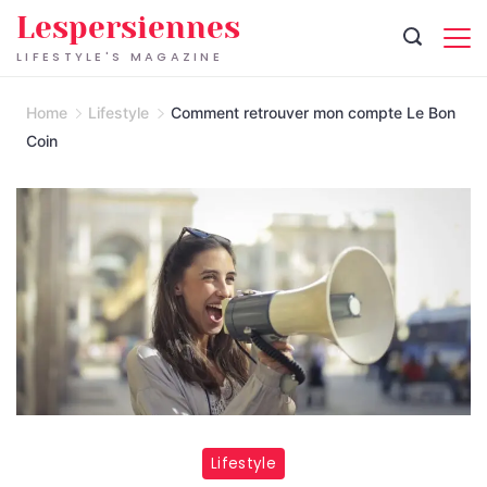
Skip
Lespersiennes
to
LIFESTYLE'S MAGAZINE
content
Home
Lifestyle
Comment retrouver mon compte Le Bon
Coin
Lifestyle