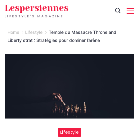
Skip
Lespersiennes
to
LIFESTYLE'S MAGAZINE
content
Home
Lifestyle
Temple du Massacre Throne and
Liberty strat : Stratégies pour dominer l’arène
Lifestyle