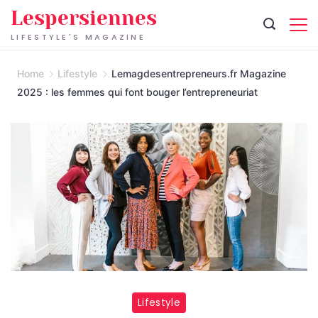
Skip
Lespersiennes
to
LIFESTYLE'S MAGAZINE
content
Home
Lifestyle
Lemagdesentrepreneurs.fr Magazine
2025 : les femmes qui font bouger l’entrepreneuriat
Lifestyle