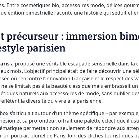
es. Entre cosmétiques bio, accessoires mode, délices gourm
que édition bimestrielle raconte une histoire qui séduit et e
 précurseur : immersion bime
estyle parisien
aris
a proposé une véritable escapade sensorielle dans la ca
eux mois. L’objectif principal était de faire découvrir une sé
e où rencontre l’innovation française et le respect des val
 ne se limitait pas à la beauté classique mais embrassait un 
métiques naturels aux accessoires de mode, sans oublier de
reflètent la diversité du vivre à la parisienne.
box s’articulait autour d’un thème spécifique – par exemple,
sion et sa profondeur, offrait une palette éclectique illustr
 thématique permettait non seulement de répondre aux atten
 un portrait pluriel de Paris, loin des clichés touristiques h