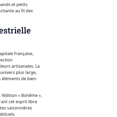
ands et petits
nchante au fil des
strielle
pitale française,
lection
eurs artisanales. La
univers plus large,
s éléments de bien-
 l’édition « Bohême »,
ant cet esprit libre
tes saisonnières
abituels.