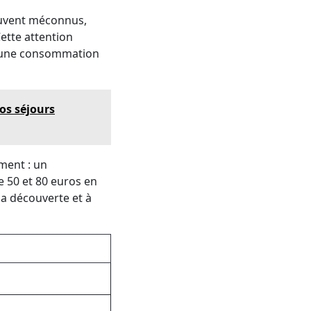
souvent méconnus,
ette attention
r à une consommation
os séjours
ment : un
 50 et 80 euros en
 la découverte et à