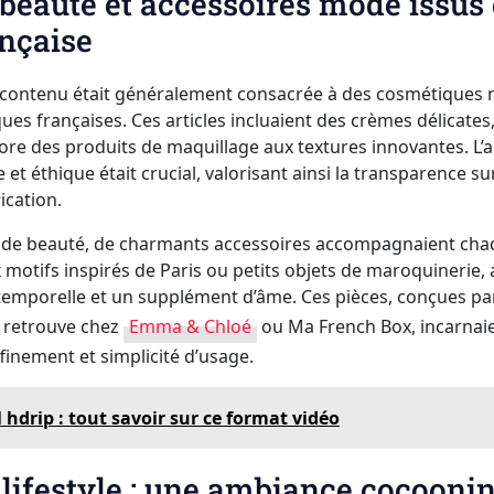
 beauté et accessoires mode issus 
ançaise
 contenu était généralement consacrée à des cosmétiques n
ues françaises. Ces articles incluaient des crèmes délicate
ore des produits de maquillage aux textures innovantes. L’
t éthique était crucial, valorisant ainsi la transparence su
ication.
 de beauté, de charmants accessoires accompagnaient chaq
x motifs inspirés de Paris ou petits objets de maroquinerie
temporelle et un supplément d’âme. Ces pièces, conçues pa
 retrouve chez
Emma & Chloé
ou Ma French Box, incarnaien
ffinement et simplicité d’usage.
l hdrip : tout savoir sur ce format vidéo
 lifestyle : une ambiance cocooni