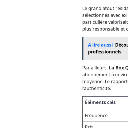
Le grand atout résid
sélectionnés avec exi
particulière valorisai
plus responsable et c
A lire aussi
Décou
professionnels
Par ailleurs,
La Box Q
abonnement à environ
moyenne. Le rapport qu
l’authenticité.
Éléments clés
Fréquence
Prix