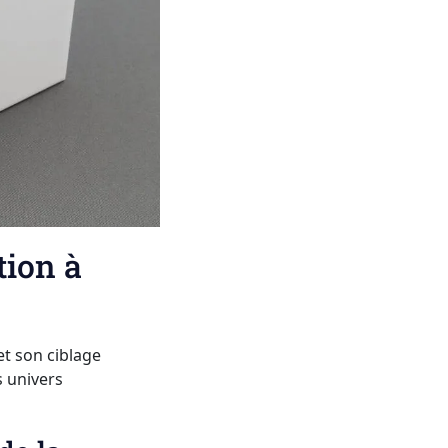
tion à
et son ciblage
s univers