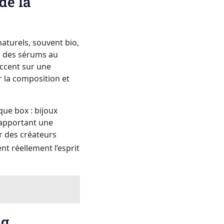
de la
aturels, souvent bio,
s, des sérums au
accent sur une
r la composition et
ue box : bijoux
, apportant une
r des créateurs
t réellement l’esprit
ng