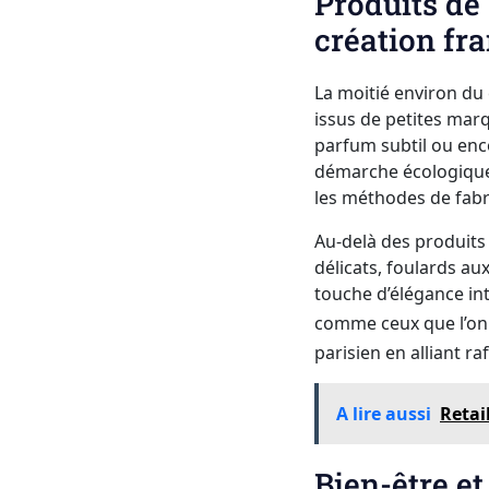
Produits de
création fr
La moitié environ du
issus de petites marq
parfum subtil ou enc
démarche écologique e
les méthodes de fabr
Au-delà des produits
délicats, foulards au
touche d’élégance in
comme ceux que l’on
parisien en alliant ra
A lire aussi
Retai
Bien-être et