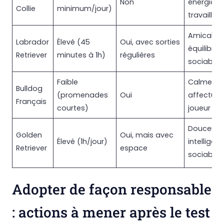
Non
énergique
Collie
minimum/jour)
travailleur
Amical,
Labrador
Élevé (45
Oui, avec sorties
équilibré,
Retriever
minutes à 1h)
régulières
sociable
Faible
Calme,
Bulldog
(promenades
Oui
affectueu
Français
courtes)
joueur
Douceur,
Golden
Oui, mais avec
Élevé (1h/jour)
intelligen
Retriever
espace
sociabilit
Adopter de façon responsable
: actions à mener après le test