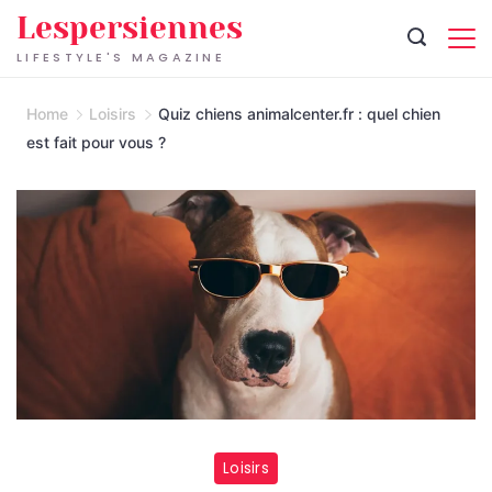
Skip
Lespersiennes
to
LIFESTYLE'S MAGAZINE
content
Home
Loisirs
Quiz chiens animalcenter.fr : quel chien
est fait pour vous ?
Loisirs