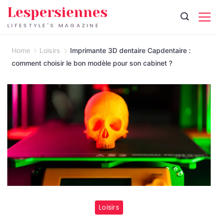
Skip
Lespersiennes
to
LIFESTYLE'S MAGAZINE
content
Home
Loisirs
Imprimante 3D dentaire Capdentaire :
comment choisir le bon modèle pour son cabinet ?
Loisirs