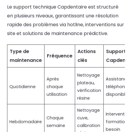
Le support technique Capdentaire est structuré
en plusieurs niveaux, garantissant une résolution
rapide des problèmes via hotline, interventions sur
site et solutions de maintenance prédictive.
Type de
Actions
Support
Fréquence
maintenance
clés
Capdentai
Nettoyage
Après
Assistance
plateau,
Quotidienne
chaque
téléphoniqu
vérification
utilisation
disponible
résine
Nettoyage
Intervention
Chaque
cuve,
Hebdomadaire
formation s
semaine
calibration
besoin