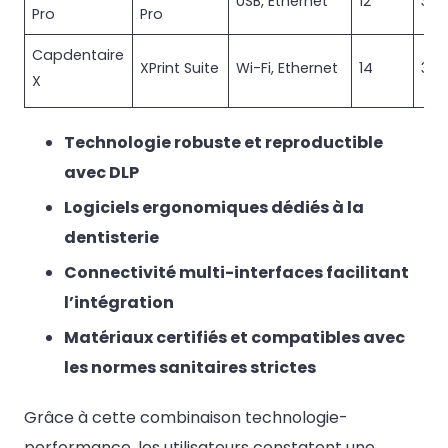
USB, Ethernet
12
320
Pro
Pro
Capdentaire
XPrint Suite
Wi-Fi, Ethernet
14
350
X
Technologie robuste et reproductible
avec DLP
Logiciels ergonomiques dédiés à la
dentisterie
Connectivité multi-interfaces facilitant
l’intégration
Matériaux certifiés et compatibles avec
les normes sanitaires strictes
Grâce à cette combinaison technologie-
performance, les utilisateurs constatent une