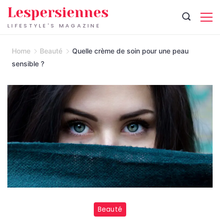
Skip
Lespersiennes
to
LIFESTYLE'S MAGAZINE
content
Home
Beauté
Quelle crème de soin pour une peau
sensible ?
Beauté