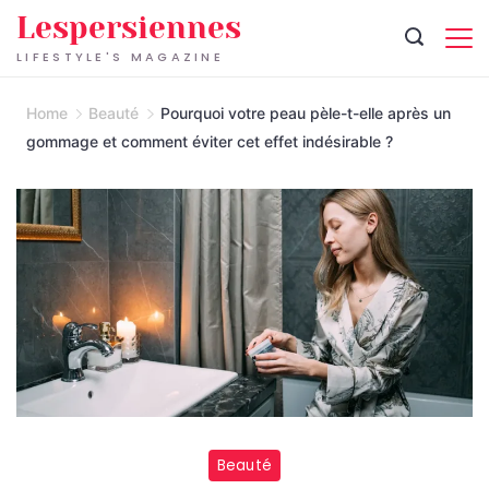
Skip
Lespersiennes
to
LIFESTYLE'S MAGAZINE
content
Home
Beauté
Pourquoi votre peau pèle-t-elle après un
gommage et comment éviter cet effet indésirable ?
Beauté