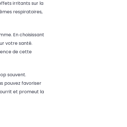
ets irritants sur la
lèmes respiratoires,
omme. En choisissant
ur votre santé.
bsence de cette
rop souvent.
us pouvez favoriser
 nourrit et promeut la