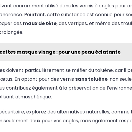
lvant couramment utilisé dans les vernis à ongles pour a
adhérence. Pourtant, cette substance est connue pour ses
voquer des
maux de tête
, des vertiges, et même des trou
prolongée.
ecettes masque visage : pour une peau éclatante
 doivent particulièrement se méfier du toluène, car il p
œtus. En optant pour des vernis
sans toluène
, non seu
us contribuez également à la préservation de l’environne
lluant atmosphérique.
curitaire, explorez des alternatives naturelles, comme l
non seulement doux pour vos ongles, mais également resp