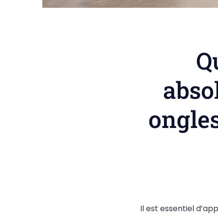
Qu
abso
ongles
Il est essentiel d’a