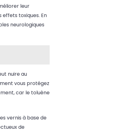
méliorer leur
 effets toxiques. En
bles neurologiques
eut nuire au
lement vous protégez
ment, car le toluène
es vernis à base de
ectueux de