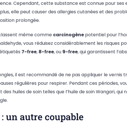
ence. Cependant, cette substance est connue pour ses eff
 plus, elle peut causer des allergies cutanées et des prob
osition prolongée.
le classent même comme
carcinogène
potentiel pour l’h
maldehyde, vous réduisez considérablement les risques po
s étiquetés
7-free
,
8-free
, ou
9-free
, qui garantissent l’a
ngles, il est recommandé de ne pas appliquer le vernis t
auses régulières pour respirer. Pendant ces périodes, vo
nt des huiles de soin telles que l’huile de soin Wangari, qui
gle.
: un autre coupable