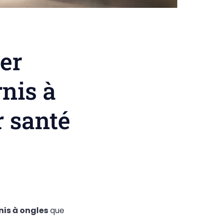
ter
nis à
r santé
nis à ongles
que