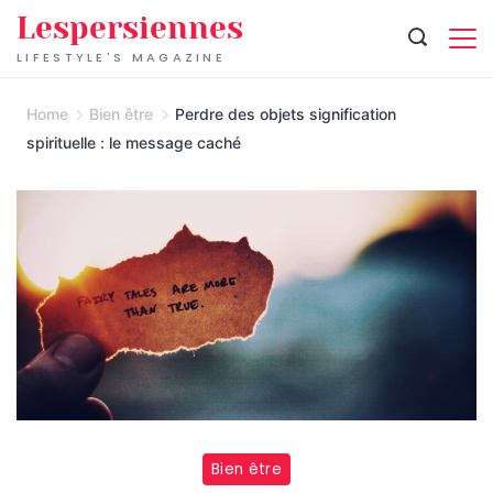
Skip
Lespersiennes
to
LIFESTYLE'S MAGAZINE
content
Home
Bien être
Perdre des objets signification
spirituelle : le message caché
Bien être