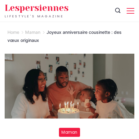
Skip
Lespersiennes
to
LIFESTYLE'S MAGAZINE
content
Home
Maman
Joyeux anniversaire cousinette : des
vœux originaux
Maman