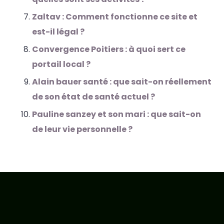
Zaltav : Comment fonctionne ce site et
est-il légal ?
Convergence Poitiers : à quoi sert ce
portail local ?
Alain bauer santé : que sait-on réellement
de son état de santé actuel ?
Pauline sanzey et son mari : que sait-on
de leur vie personnelle ?