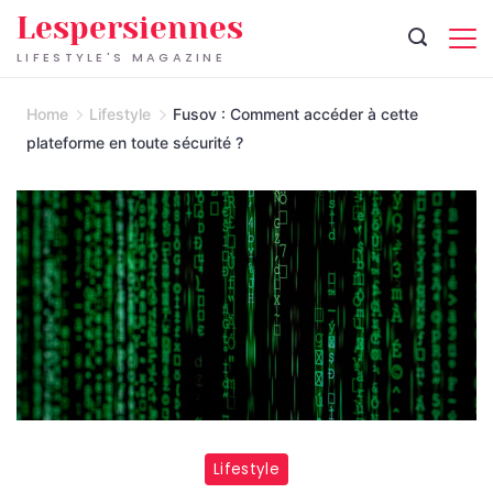
Skip
Lespersiennes
to
LIFESTYLE'S MAGAZINE
content
Home
Lifestyle
Fusov : Comment accéder à cette
plateforme en toute sécurité ?
Lifestyle