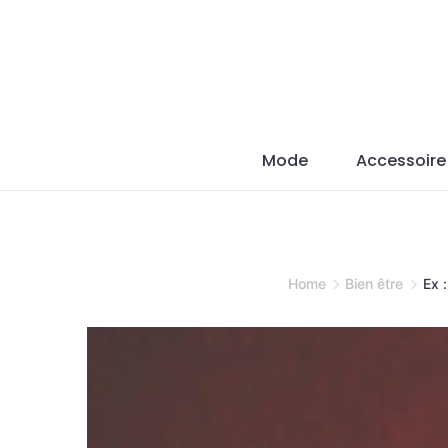
Skip
to
content
Mode
Accessoire
Home
Bien être
Ex 