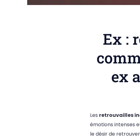
Ex : 
comme
ex 
Les
retrouvailles 
émotions intenses et 
le désir de retrouve