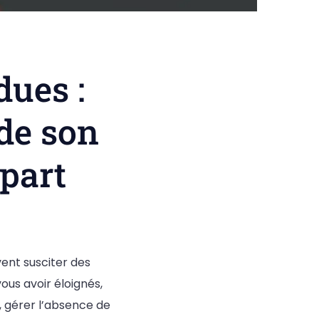
dues :
de son
part
ent susciter des
us avoir éloignés,
, gérer l’absence de