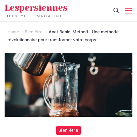
Skip
Lespersiennes
to
LIFESTYLE'S MAGAZINE
content
Home
Bien être
Anat Baniel Method : Une méthode
révolutionnaire pour transformer votre corps
Bien être