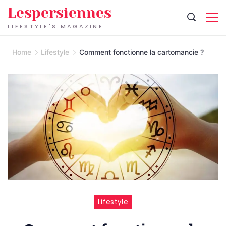
Skip
Lespersiennes
to
LIFESTYLE'S MAGAZINE
content
Home
Lifestyle
Comment fonctionne la cartomancie ?
Lifestyle