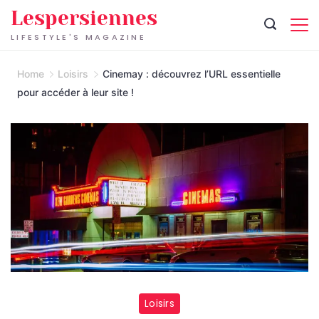
Skip
Lespersiennes
to
LIFESTYLE'S MAGAZINE
content
Home
Loisirs
Cinemay : découvrez l’URL essentielle
pour accéder à leur site !
Loisirs