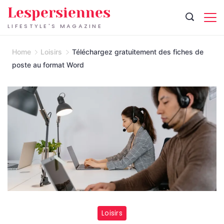
Skip
Lespersiennes
to
LIFESTYLE'S MAGAZINE
content
Home
Loisirs
Téléchargez gratuitement des fiches de
poste au format Word
Loisirs