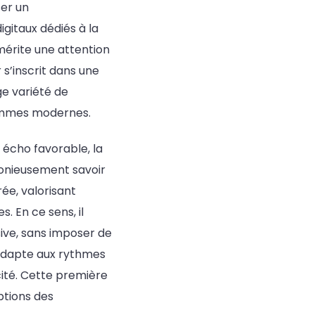
ser un
gitaux dédiés à la
 mérite une attention
 s’inscrit dans une
ge variété de
hommes modernes.
 écho favorable, la
onieusement savoir
rée, valorisant
. En ce sens, il
ve, sans imposer de
’adapte aux rythmes
cité. Cette première
ptions des