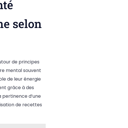
nté
ne selon
utour de principes
ibre mental souvent
le de leur énergie
ent grâce à des
la pertinence d’une
isation de recettes