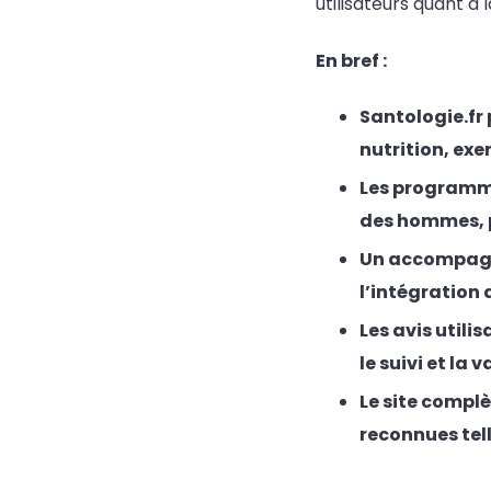
utilisateurs quant à
En bref :
Santologie.fr
nutrition, exe
Les programme
des hommes, p
Un accompagne
l’intégration 
Les avis utili
le suivi et la
Le site compl
reconnues tell