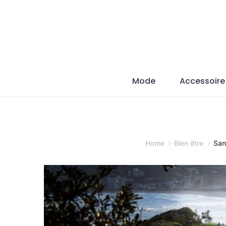
Skip
to
content
Mode
Accessoire
Home
Bien être
San