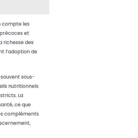
n compte les
s précoces et
a richesse des
nt l’adoption de
– souvent sous-
ls nutritionnels
tricts. La
santé, ce que
 des compléments
iscernement,