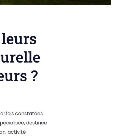
 leurs
urelle
eurs ?
parfois constatées
écialisée, destinée
n, activité