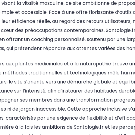
s visant la vitalité masculine, ce site ambitionne de propo
e et accessible. Face à une offre florissante d’outils di
 leur efficience réelle, au regard des retours utilisateurs,
 au cœur des préoccupations contemporaines, Santologie.fr
en offrant un coaching personnalisé, soutenu par une lar
as, qui prétendent répondre aux attentes variées des 
urs aux plantes médicinales et à la naturopathie trouve un
 méthodes traditionnelles et technologiques mêle harm
leurs, le site s’oriente vers une démarche globale et équilib
ce sur l’intensité, afin d’instaurer des habitudes durables
pagner ses membres dans une transformation progressi
es ni de jargon inaccessible. Cette approche inclusive s
, caractérisés par une exigence de flexibilité et d’effica
mière à la fois les ambitions de Santologie.fr et les perce