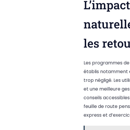
L’impac
naturell
les reto
Les programmes de s
établis notamment en
trop négligé. Les ut
et une meilleure ge
conseils accessibles
feuille de route pen
express et d’exerci